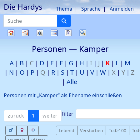
Die Hardys
Weiter zu Hauptseite
Thema
Sprache
Anmelden
Suche
Diagramme
Listen
Kalender
Berichte
Suche
Stammbaum
Personen —
Kamper
A
B
C
D
E
F
G
H
I
J
K
L
M
N
O
P
Q
R
S
T
U
V
W
X
Y
Z
Alle
Personen mit „
Kamper
“ als Ehename einschließen
Filter
zurück
1
weiter
Lebend
Verstorben
Tod>100
Tod