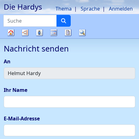
Die Hardys
Weiter zu Hauptseite
Thema
Sprache
Anmelden
Suche
Diagramme
Listen
Kalender
Berichte
Suche
Stammbaum
Nachricht senden
An
Ihr Name
E-Mail-Adresse